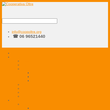
info@coopoltre.org
☎ 06 96521440
Home
Chi siamo
Mission
Vision
Storia
Area disabili e anziani
Area minori
Formazione e supervisione
Struttura organizzativa
I soci
I partners
Politica della Qualità
Cosa facciamo
Disabili
Soggiorni estivi