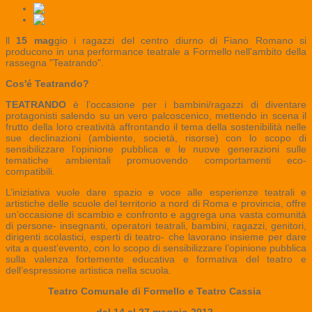
ll
15 mag
gio i ragazzi del centro diurno di Fiano Romano si
producono in una performance teatrale a Formello nell'ambito della
rassegna "Teatrando".
Cos'é Teatrando?
TEATRANDO
è l’occasione per i bambini/ragazzi di diventare
protagonisti salendo su un vero palcoscenico, mettendo in scena il
frutto della loro creatività affrontando il tema della sostenibilità nelle
sue declinazioni (ambiente, società, risorse) con lo scopo di
sensibilizzare l’opinione pubblica e le nuove generazioni sulle
tematiche ambientali promuovendo comportamenti eco-
compatibili.
L’iniziativa vuole dare spazio e voce alle esperienze teatrali e
artistiche delle scuole del territorio a nord di Roma e provincia, offre
un’occasione di scambio e confronto e aggrega una vasta comunità
di persone- insegnanti, operatori teatrali, bambini, ragazzi, genitori,
dirigenti scolastici, esperti di teatro- che lavorano insieme per dare
vita a quest’evento, con lo scopo di sensibilizzare l’opinione pubblica
sulla valenza fortemente educativa e formativa del teatro e
dell’espressione artistica nella scuola.
Teatro Comunale di Formello e Teatro Cassia
dal 14 al 27 maggio 2012