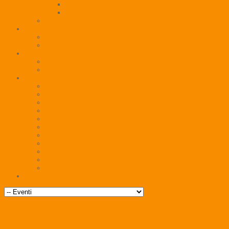
Centro Oltremodo
Musicoterapia individuale e di gruppo
Bibliopoint San Lorenzo
Cosa puoi fare tu
Collabora con noi
5x1000
News
Notizie
Eventi
Gallery
Il sasso nello stagno
I love San Lo'
Centri diurni
Art Forum Würth Capena
Laboratorio per disabili: cucina
Laboratorio per disabili: Arti Manuali
Laboratorio per disabili: Fotografia
Laboratorio per disabili: Teatro
Ludoteca gioco per gioco
San Lorenzo in piazza
RealizzARTI
Contatti
Teatrando