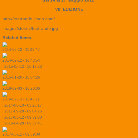
VIII EDIZIONE
http://teatrando.jimdo.com/
images/stories/teatrando.jpg
Related Items:
2014-02-12 - 11:22:42
-
1ª Giornata di Festeggiamenti in-Super-Abili"
2014-02-12 - 10:43:54
-
Il Natale è ancor più bello se da noi compri ...
2015-05-12 - 10:19:23
-
Aiuto...sono in crisi!
2015-01-20 - 10:04:26
-
APERTE ISCRIZIONI A.A. 2015
2018-09-03 - 10:20:36
-
Aperte Iscrizioni A.A. 2019
2014-02-13 - 11:43:21
-
Art Forum Würth Capena
2014-06-10 - 03:23:17
-
Bolle di Teatro: proiezione, performance ...
2017-09-29 - 09:04:25
-
Campagna di Crowdfunding: GIROTONDO
2017-05-12 - 09:39:00
-
Centro Estivo di Civitella San Paolo 2017
2016-04-29 - 09:39:41
-
Centro Estivo di Fiano Romano 2016
2017-05-12 - 09:39:00
-
Centro Estivo di Fiano Romano 2017