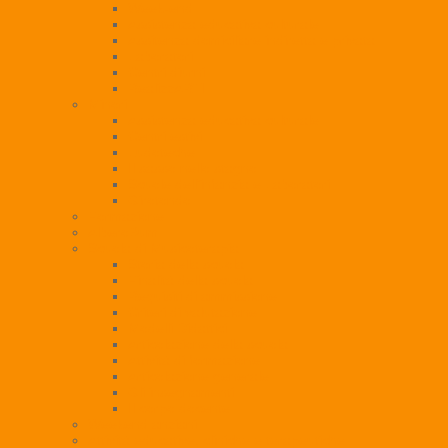
Week-end
Assistenza educativa culturale
Assitenza domiciliare indiretta e privata
Laboratori
Centri diurni
RealizzARTI
Minori
Assistenza educativa culturale
Centri estivi
Ludoteche
Il sasso nello stagno
Scuole dell’infanzia e Laboratori
Girotondo
Formazione
AlberoBum
Scuola di Musicoterapia
Storia della scuola
Finalità della scuola
Requisiti di ammissione
Criteri di valutazione
Modelli Didattici
Articolazione della scuola
Attività di formazione
Articolazione generale
Gli insegnamenti
Il corpo docente
Weekend anziani
Attività educative, cliniche e terapeutiche