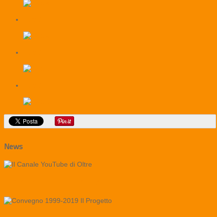
Teatro
Teatro
Teatro
News
Il Canale YouTube di Oltre